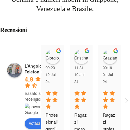
Venezuela e Brasile.
Recensioni
Giorgio Giacomin
Cristina Tre
Graz
L’Angolo della
09:23
11:31
09:19
Telefonia
12 Jul
10 Jul
01 Jul
4.9
24
24
24
Basato su 285
recensioni
Profes
Ragaz
Ragaz
sionali, 
zi 
zi 
votaci su
gentili 
molto 
profes