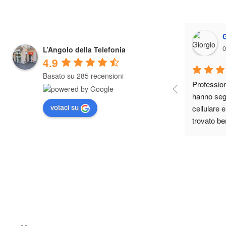
0
L’Angolo della Telefonia
4.9
Basato su 285 recensioni
Professiona
hanno segu
votaci su
cellulare 
trovato be