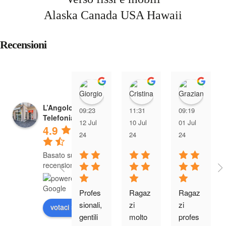
Alaska
Canada
USA
Hawaii
Recensioni
Giorgio Giacomin
Cristina Tre
Graz
L’Angolo della
09:23
11:31
09:19
Telefonia
12 Jul
10 Jul
01 Jul
4.9
24
24
24
Basato su 285
recensioni
Profes
Ragaz
Ragaz
sionali, 
zi 
zi 
votaci su
gentili 
molto 
profes