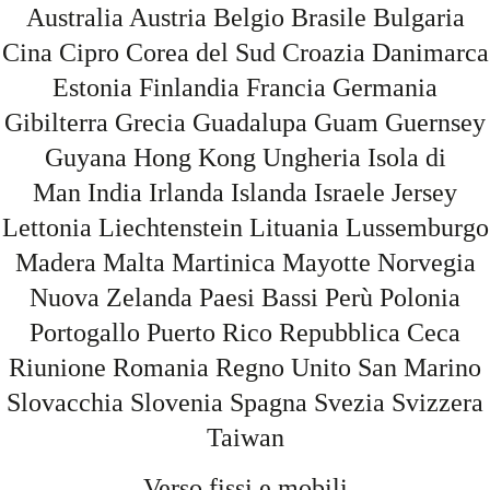
Australia
Austria
Belgio
Brasile
Bulgaria
Cina
Cipro
Corea del Sud
Croazia
Danimarca
Estonia
Finlandia
Francia Germania
Gibilterra
Grecia
Guadalupa
Guam
Guernsey
Guyana
Hong Kong
Ungheria
Isola di
Man
India
Irlanda
Islanda
Israele
Jersey
Lettonia
Liechtenstein
Lituania
Lussemburgo
Madera
Malta
Martinica
Mayotte
Norvegia
Nuova Zelanda
Paesi Bassi
Perù
Polonia
Portogallo
Puerto Rico
Repubblica Ceca
Riunione
Romania
Regno Unito
San Marino
Slovacchia
Slovenia Spagna
Svezia
Svizzera
Taiwan
Verso fissi e mobili