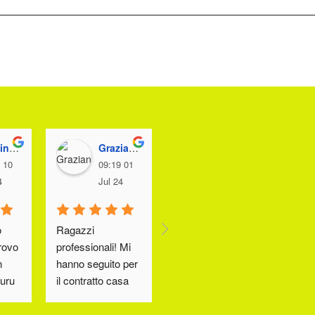
 Tre
Graziano Basso
Clara Cadamuro
 10
09:19 01
08:00 01
4
Jul 24
Jul 24
 
Ragazzi 
Il negozio ILIAD 
Mi t
rovo 
professionali! Mi 
vicino a casa mia! 
rag
 
hanno seguito per 
Ci voleva
molt
uru 
il contratto casa 
Lo 
 
per Vodafone e mi 
sono trovato 