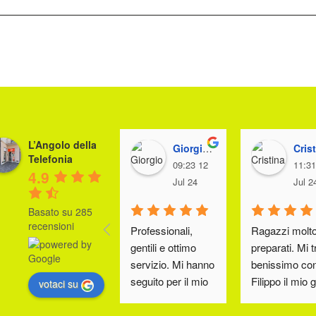
L’Angolo della
Giorgio Giacomin
Cristina
Telefonia
09:23 12
11:31
4.9
Jul 24
Jul 2
Basato su 285
recensioni
Professionali, 
Ragazzi molto
gentili e ottimo 
preparati. Mi t
servizio. Mi hanno 
benissimo con
seguito per il mio 
Filippo il mio g
votaci su
contratto cellulare 
delle tariffe. Lo
e casa tutto molto 
consiglio