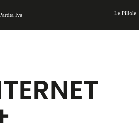
Le Pillole
Partita Iva
NTERNET
+