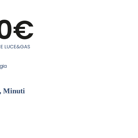
 0€
TE LUCE&GAS
ogia
,
Minuti