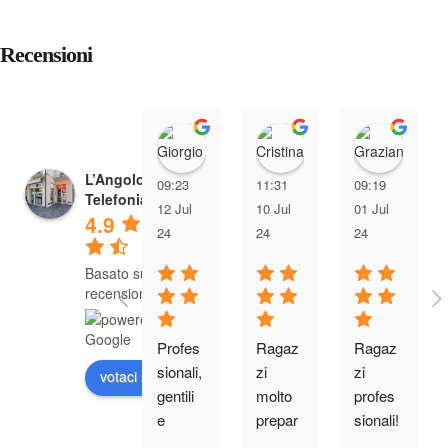
Recensioni
Giorgio Giacomin
Cristina Tre
Graz
L’Angolo della
09:23
11:31
09:19
Telefonia
12 Jul
10 Jul
01 Jul
4.9
24
24
24
Basato su 285
recensioni
Profes
Ragaz
Ragaz
sionali, 
zi 
zi 
votaci su
gentili 
molto 
profes
e 
prepar
sionali! 
ottimo 
ati. Mi 
Mi 