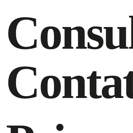
Consu
Contat