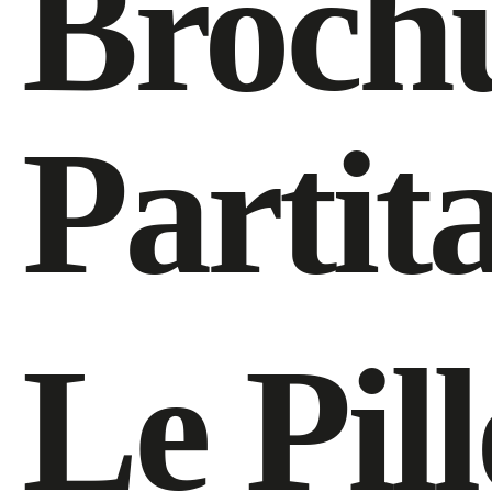
Broch
Partit
Le Pill