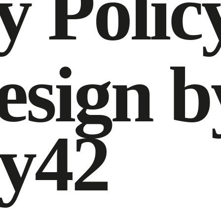
y Polic
esign b
ry42