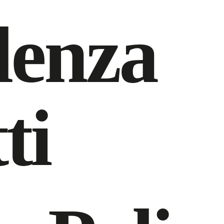
lenza
ti