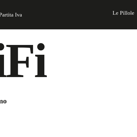
Le Pillole
Partita Iva
iFi
mo