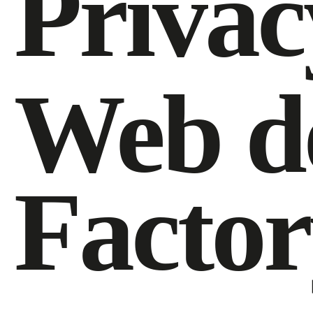
Privac
Web d
Facto