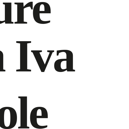
ure
a Iva
ole