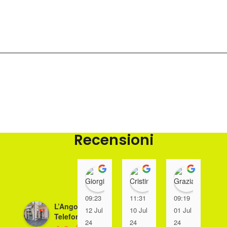
Recensioni
Giorgio Giacomin
Cristina Tre
Grazi
09:23
11:31
09:19
08
L’Angolo della
12 Jul
10 Jul
01 Jul
01
Telefonia
24
24
24
24