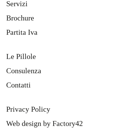
Servizi
e e 
Lo 
trovato 
casa 
consigl
benissi
Brochure
tutto 
io
mo! Lo 
molto 
consigl
Partita Iva
bene. 
io
Mi 
sono 
Le Pillole
trovato 
bene lo 
Consulenza
consigl
io
Contatti
Privacy Policy
Web design by Factory42