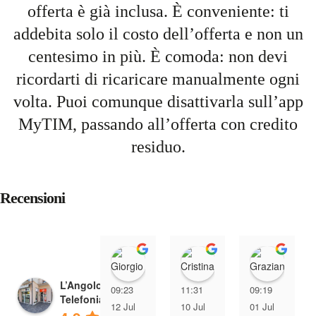
offerta è già inclusa. È conveniente: ti
addebita solo il costo dell’offerta e non un
centesimo in più. È comoda: non devi
ricordarti di ricaricare manualmente ogni
volta. Puoi comunque disattivarla sull’app
MyTIM, passando all’offerta con credito
residuo.
Recensioni
Giorgio Giacomin
Cristina Tre
Graz
L’Angolo della
09:23
11:31
09:19
Telefonia
12 Jul
10 Jul
01 Jul