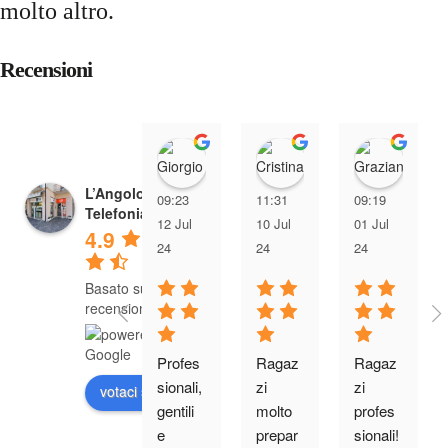
molto altro.
Recensioni
Giorgio Giacomin
Cristina Tre
Graz
L’Angolo della
09:23
11:31
09:19
Telefonia
12 Jul
10 Jul
01 Jul
4.9
24
24
24
Basato su 285
recensioni
Profes
Ragaz
Ragaz
sionali, 
zi 
zi 
votaci su
gentili 
molto 
profes
e 
prepar
sionali! 