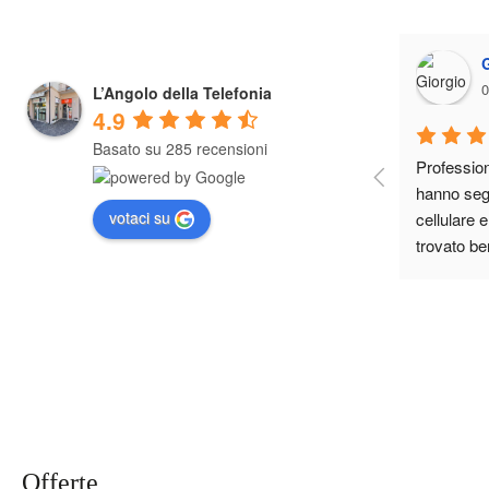
0
L’Angolo della Telefonia
4.9
Basato su 285 recensioni
Professiona
hanno segu
votaci su
cellulare 
trovato be
Offerte