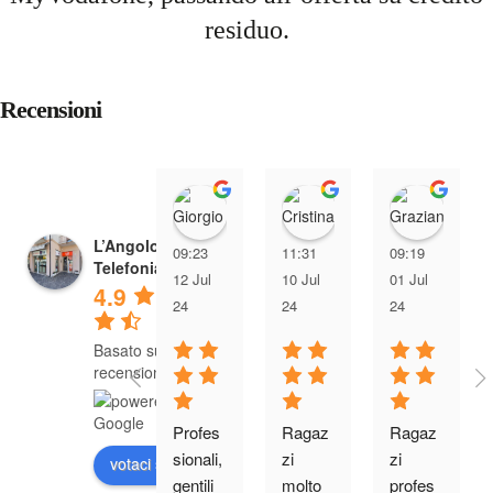
residuo.
Recensioni
Giorgio Giacomin
Cristina Tre
Graz
L’Angolo della
09:23
11:31
09:19
Telefonia
12 Jul
10 Jul
01 Jul
4.9
24
24
24
Basato su 285
recensioni
Profes
Ragaz
Ragaz
sionali, 
zi 
zi 
votaci su
gentili 
molto 
profes