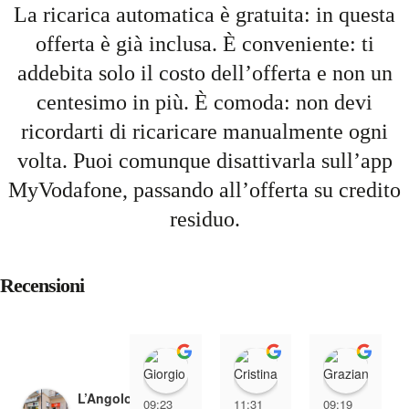
La ricarica automatica è gratuita: in questa
offerta è già inclusa. È conveniente: ti
addebita solo il costo dell’offerta e non un
centesimo in più. È comoda: non devi
ricordarti di ricaricare manualmente ogni
volta. Puoi comunque disattivarla sull’app
MyVodafone, passando all’offerta su credito
residuo.
Recensioni
Giorgio Giacomin
Cristina Tre
Graz
L’Angolo della
09:23
11:31
09:19