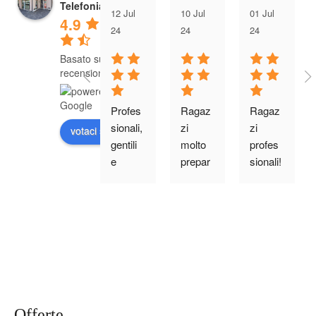
Telefonia
12 Jul
10 Jul
01 Jul
4.9
24
24
24
Basato su 285
recensioni
Profes
Ragaz
Ragaz
sionali, 
zi 
zi 
votaci su
gentili 
molto 
profes
e 
prepar
sionali! 
ottimo 
ati. Mi 
Mi 
servizi
trovo 
hanno 
o. Mi 
benissi
seguito 
hanno 
mo 
per il 
seguito 
con 
contrat
per il 
Filippo 
to casa 
mio 
il mio 
per 
contrat
guru 
Vodafo
Offerte
to 
delle 
ne e mi 