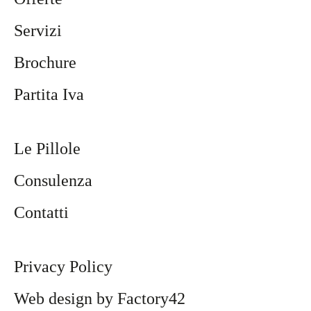
cellular
tariffe. 
sono 
Servizi
e e 
Lo 
trovato 
casa 
consigl
benissi
Brochure
tutto 
io
mo! Lo 
molto 
consigl
Partita Iva
bene. 
io
Mi 
sono 
Le Pillole
trovato 
bene lo 
Consulenza
consigl
io
Contatti
Privacy Policy
Web design by Factory42