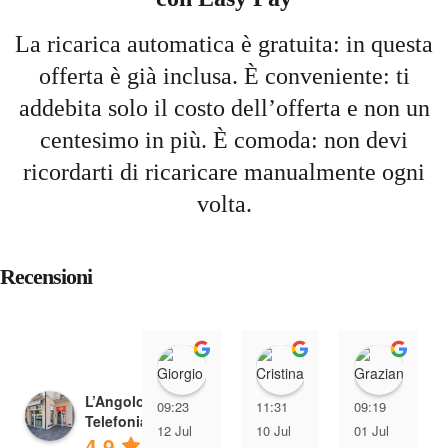
La ricarica automatica è gratuita: in questa
offerta è già inclusa. È conveniente: ti
addebita solo il costo dell’offerta e non un
centesimo in più. È comoda: non devi
ricordarti di ricaricare manualmente ogni
volta.
Recensioni
Giorgio Giacomin
Cristina Tre
Graz
L’Angolo della
09:23
11:31
09:19
Telefonia
12 Jul
10 Jul
01 Jul
4.9